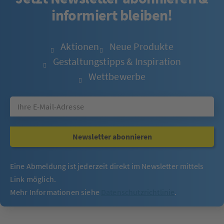
informiert bleiben!
Aktionen
Neue Produkte
Gestaltungstipps & Inspiration
Wettbewerbe
Newsletter abonnieren
Eine Abmeldung ist jederzeit direkt im Newsletter mittels
Link möglich.
Mehr Informationen siehe
Datenschutzrichtlinie
.