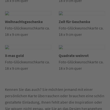
18 x 9 cm quer
18 x 9 cm quer
Weihnachtsgeschenke
Zeit für Geschenke
Foto-Glückwunschkarte ca.
Foto-Glückwunschkarte ca.
18 x 9 cm quer
18 x 9 cm quer
X-mas gold
Quadrate weinrot
Foto-Glückwunschkarte ca.
Foto-Glückwunschkarte ca.
18 x 9 cm quer
18 x 9 cm quer
Kennen Sie das auch? Sie möchten jemand mit einer
persönlichen Karte überraschen oder brauchen eine schön
gestaltete Einladung, Ihnen fehlt aber die Inspiration oder
Sie wissen nicht genau, wie Sie an das Design herangehen