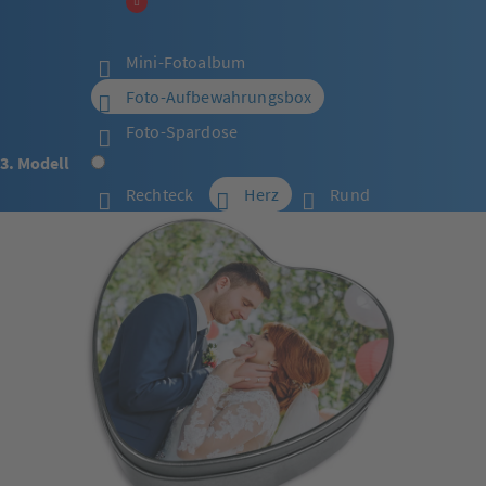
Mini-Fotoalbum
Foto-Aufbewahrungsbox
Foto-Spardose
3. Modell
Rechteck
Herz
Rund