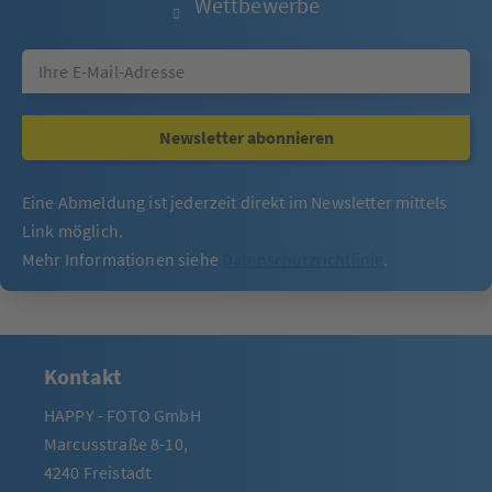
Wettbewerbe
Newsletter abonnieren
Eine Abmeldung ist jederzeit direkt im Newsletter mittels
Link möglich.
Mehr Informationen siehe
Datenschutzrichtlinie
.
Kontakt
HAPPY - FOTO GmbH
Marcusstraße 8-10,
4240 Freistadt