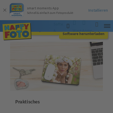
smart moments App
Installieren
Schnell & einfach zum Fotoprodukt
Software
Jetzt online gestalten
&
Warenkorb
Anmelden
Suche
Software herunterladen
App
Praktisches