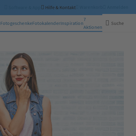
Warenkorb
Anmelden
Software & App
Hilfe & Kontakt
7
n
Fotogeschenke
Fotokalender
Inspiration
Suche
Aktionen
Schließen