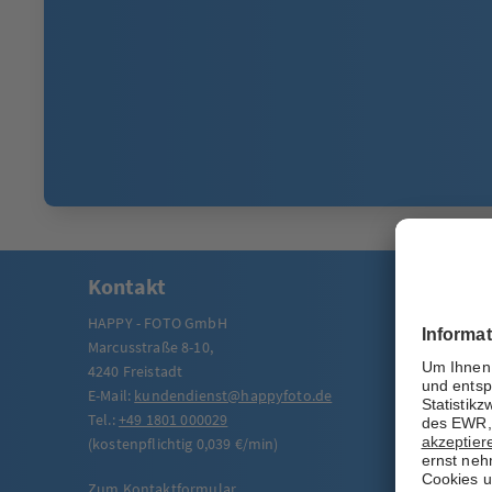
Kontakt
HAPPY - FOTO GmbH
Marcusstraße 8-10,
4240 Freistadt
E-Mail:
kundendienst@happyfoto.de
Tel.:
+49 1801 000029
(kostenpflichtig 0,039 €/min)
Zum Kontaktformular