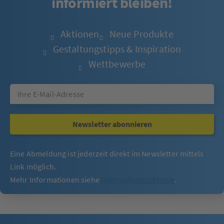
informiert bleiben!
Aktionen
Neue Produkte
Gestaltungstipps & Inspiration
Wettbewerbe
Newsletter abonnieren
Eine Abmeldung ist jederzeit direkt im Newsletter mittels
Link möglich.
Mehr Informationen siehe
Datenschutzrichtlinie
.