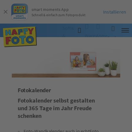
smart moments App
Installieren
Schnell & einfach zum Fotoprodukt
Software
&
Warenkorb
Anmelden
Suche
App
Fotokalender
Fotokalender selbst gestalten
und 365 Tage im Jahr Freude
schenken
Foto-Wandkalender auch in echtFoto