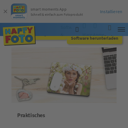
smart moments App
Installieren
Schnell & einfach zum Fotoprodukt
Software
Jetzt online gestalten
&
Warenkorb
Anmelden
Suche
Software herunterladen
App
Praktisches