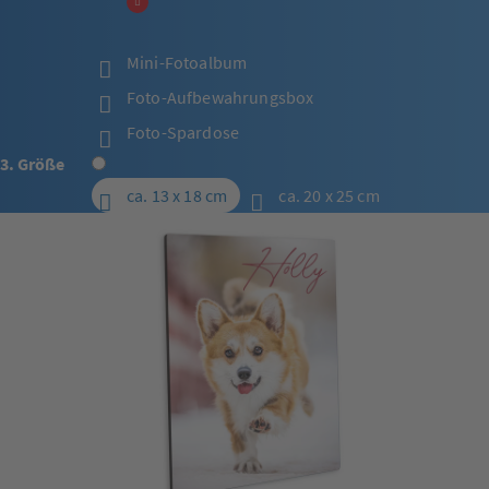
Mini-Fotoalbum
Foto-Aufbewahrungsbox
Foto-Spardose
3. Größe
ca. 13 x 18 cm
ca. 20 x 25 cm