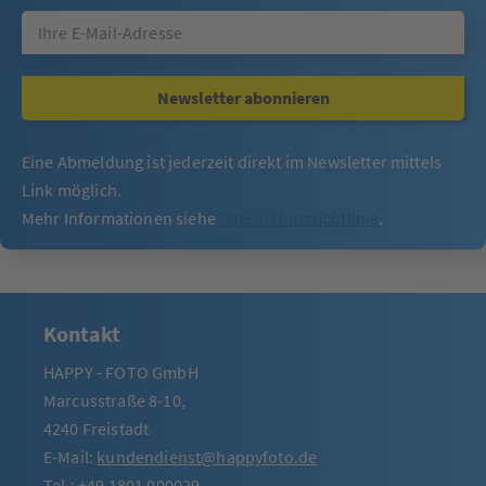
Newsletter abonnieren
Eine Abmeldung ist jederzeit direkt im Newsletter mittels
Link möglich.
Mehr Informationen siehe
Datenschutzrichtlinie
.
Kontakt
HAPPY - FOTO GmbH
Marcusstraße 8-10,
4240 Freistadt
E-Mail:
kundendienst@happyfoto.de
Tel.:
+49 1801 000029