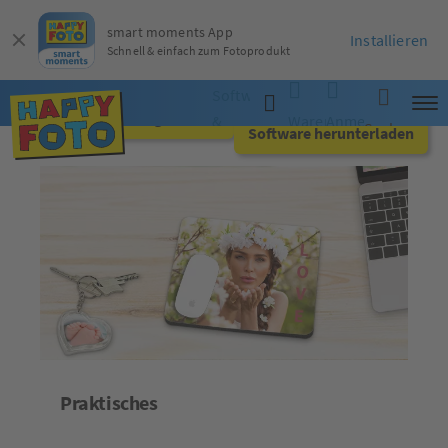
smart moments App
Installieren
Schnell & einfach zum Fotoprodukt
Software
Jetzt online gestalten
&
Warenkorb
Anmelden
Suche
Software herunterladen
App
Praktisches