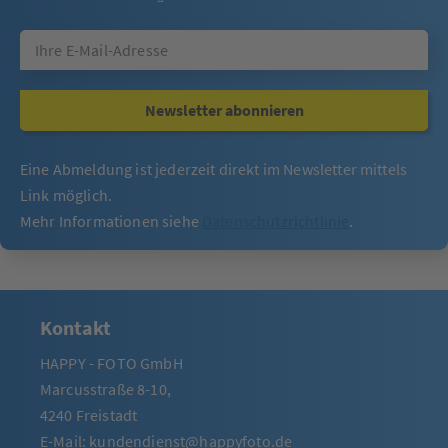
Newsletter abonnieren
Eine Abmeldung ist jederzeit direkt im Newsletter mittels
Link möglich.
Mehr Informationen siehe
Datenschutzrichtlinie
.
Kontakt
HAPPY - FOTO GmbH
Marcusstraße 8-10,
4240 Freistadt
E-Mail:
kundendienst@happyfoto.de