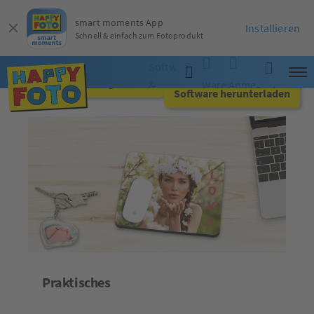
smart moments App
Installieren
Schnell & einfach zum Fotoprodukt
Software
Jetzt online gestalten
&
Warenkorb
Anmelden
Suche
Software herunterladen
App
Praktisches