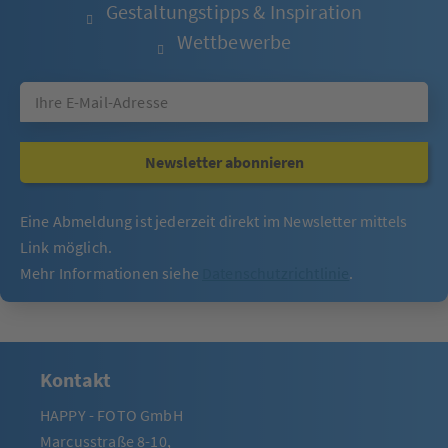
Gestaltungstipps & Inspiration
Wettbewerbe
Newsletter abonnieren
Eine Abmeldung ist jederzeit direkt im Newsletter mittels
Link möglich.
Mehr Informationen siehe
Datenschutzrichtlinie
.
Kontakt
HAPPY - FOTO GmbH
Marcusstraße 8-10,