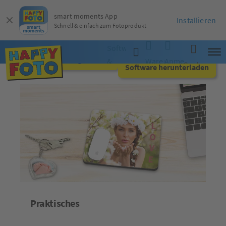
smart moments App
Installieren
Schnell & einfach zum Fotoprodukt
Software
Jetzt online gestalten
&
Warenkorb
Anmelden
Suche
Software herunterladen
App
Praktisches