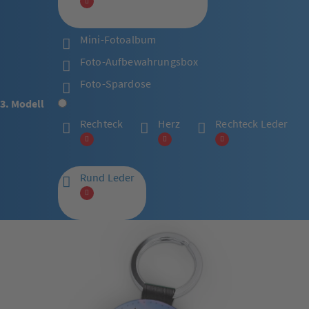
Mini-Fotoalbum
Foto-Aufbewahrungsbox
Foto-Spardose
3. Modell
Rechteck
Herz
Rechteck Leder
Rund Leder