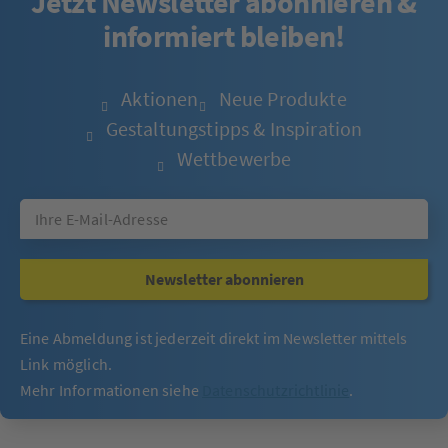
Jetzt Newsletter abonnieren &
informiert bleiben!
Aktionen
Neue Produkte
Gestaltungstipps & Inspiration
Wettbewerbe
Newsletter abonnieren
Eine Abmeldung ist jederzeit direkt im Newsletter mittels
Link möglich.
Mehr Informationen siehe
Datenschutzrichtlinie
.