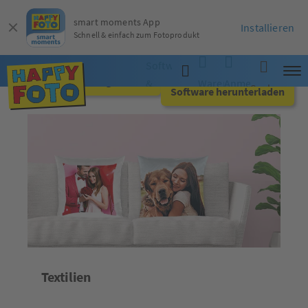
smart moments App
Installieren
Schnell & einfach zum Fotoprodukt
Software
Jetzt online gestalten
&
Warenkorb
Anmelden
Suche
Software herunterladen
App
Textilien