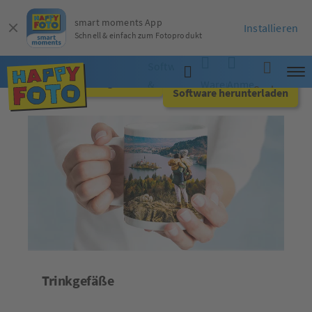
smart moments App
Installieren
Schnell & einfach zum Fotoprodukt
Software
Jetzt online gestalten
&
Warenkorb
Anmelden
Suche
Software herunterladen
App
Trinkgefäße