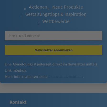
Aktionen
Neue Produkte
Gestaltungstipps & Inspiration
Wettbewerbe
Newsletter abonnieren
Eine Abmeldung ist jederzeit direkt im Newsletter mittels
Link möglich.
Mehr Informationen siehe
Datenschutzrichtlinie
.
Kontakt