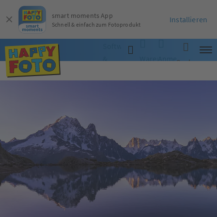
smart moments App
Installieren
Schnell & einfach zum Fotoprodukt
Software
&
Warenkorb
Anmelden
Suche
App