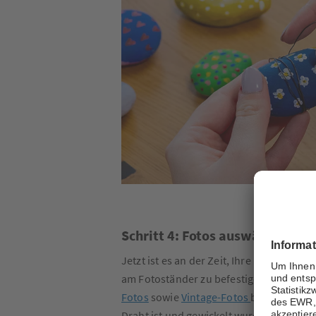
Schritt 4: Fotos auswählen und
Jetzt ist es an der Zeit, Ihre Lieblingsf
am Fotoständer zu befestigen. Dazu eig
Fotos
sowie
Vintage-Fotos
besonders gut
Draht ist und gewickelt wurde, desto g