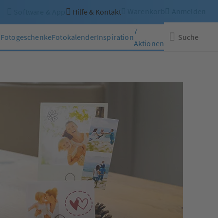
Warenkorb
Anmelden
Software & App
Hilfe & Kontakt
7
n
Fotogeschenke
Fotokalender
Inspiration
Suche
Aktionen
Schließen