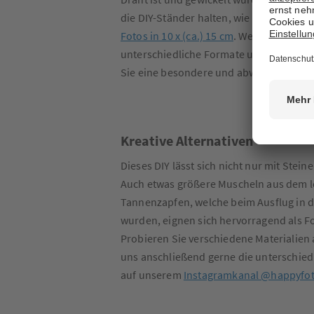
die DIY-Ständer halten, wie beispielswe
Fotos in 10 x (ca.) 15 cm
. Wenn Sie Ihre F
unterschiedliche Formate und Größen s
Sie eine besondere und abwechslungsre
Kreative Alternativen
Dieses DIY lässt sich nicht nur mit Stei
Auch etwas größere Muscheln aus dem l
Tannenzapfen, welche beim Ausflug in 
wurden, eignen sich hervorragend als F
Probieren Sie verschiedene Materialien 
uns anschließend gerne die unterschied
auf unserem
Instagramkanal @happyfoto