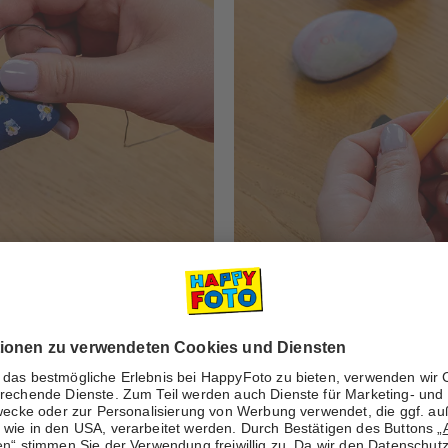
 befestigen
otos auszuwählen und
nen sich unsere
Mini-
. Je stabiler der
rößere Fotos können