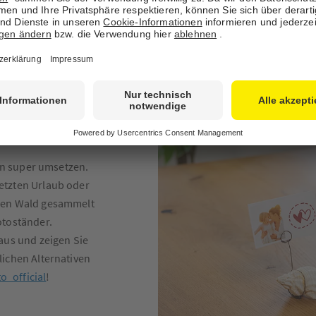
ise unsere
Premium-
otos in
chneiden, erhalten
iche Darstellung.
nen super umsetzen.
etzten Urlaub oder
den Wald gesammelt
otoständer.
aus und zeigen Sie
lichen Alternativen
_official
!