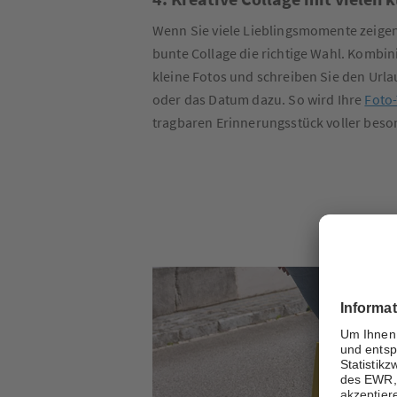
Wenn Sie viele Lieblingsmomente zeigen
bunte Collage die richtige Wahl. Kombi
kleine Fotos und schreiben Sie den Urlau
oder das Datum dazu. So wird Ihre
Foto
tragbaren Erinnerungsstück voller beso