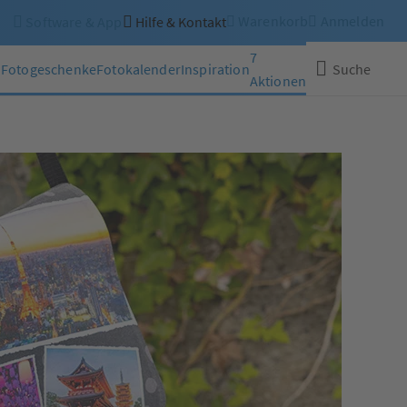
Warenkorb
Anmelden
Software & App
Hilfe & Kontakt
7
n
Fotogeschenke
Fotokalender
Inspiration
Suche
Aktionen
Schließen