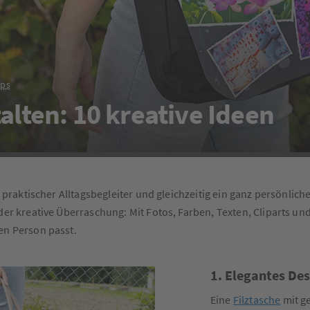
pps
alten: 10 kreative Ideen
n praktischer Alltagsbegleiter und gleichzeitig ein ganz persönlich
der kreative Überraschung: Mit Fotos, Farben, Texten, Cliparts un
en Person passt.
1. Elegantes Des
Eine
Filztasche
mit ge