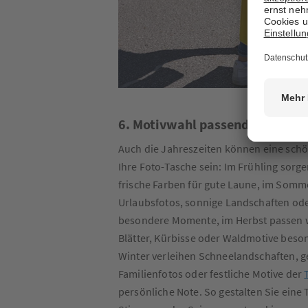
6. Motivwahl passend zur Jahre
Auch die Jahreszeiten können eine schön
Ihre Foto-Tasche sein: Im Frühling sor
frische Farben für gute Laune, im Somm
Urlaubsfotos, sonnige Landschaften od
besondere Momente, im Herbst passen 
Blätter, Kürbisse oder Waldmotive beso
Winter verleihen Schneelandschaften, 
Familienfotos oder festliche Motive der
persönliche Note. So gestalten Sie eine 