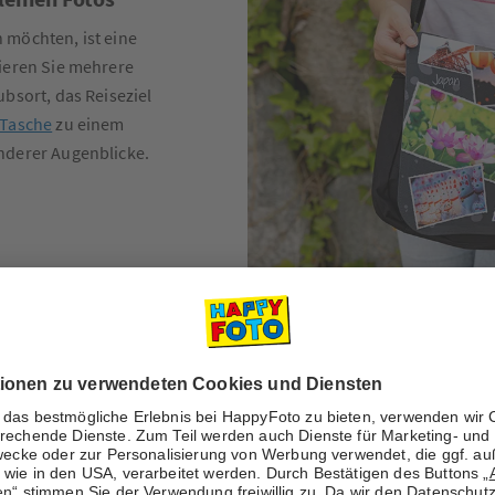
 möchten, ist eine
nieren Sie mehrere
bsort, das Reiseziel
-Tasche
zu einem
nderer Augenblicke.
5. Filztasche in
Eine
Foto-Filztasche
persönlich. Besonde
Foto und Taschenfar
eine gelbe Tasche m