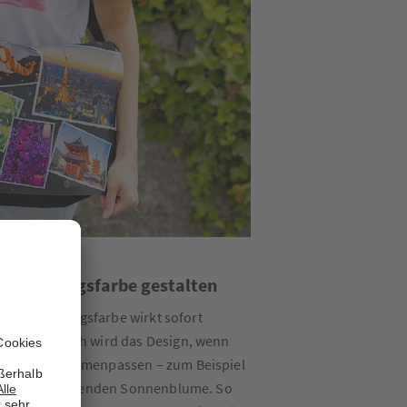
 der Lieblingsfarbe gestalten
in der Lieblingsfarbe wirkt sofort
rs harmonisch wird das Design, wenn
be gut zusammenpassen – zum Beispiel
it einer strahlenden Sonnenblume. So