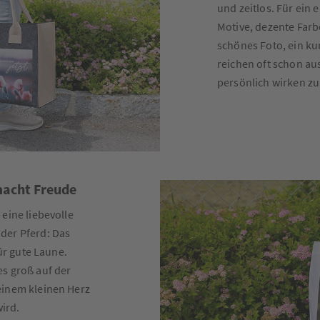
und zeitlos. Für ein 
Motive, dezente Farb
schönes Foto, ein ku
reichen oft schon au
persönlich wirken zu
macht Freude
eine liebevolle
der Pferd: Das
für gute Laune.
es groß auf der
einem kleinen Herz
ird.