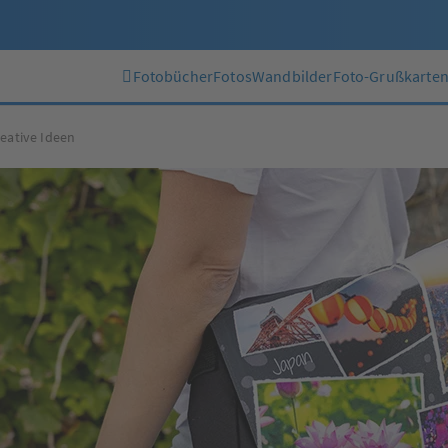
Fotobücher
Fotos
Wandbilder
Foto-Grußkarte
reative Ideen