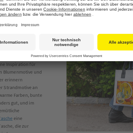
entsteht ein fröhlich
der beschenkten Per
szeit
e Inspiration für
gen Blumenmotive und
er erinnern
er Strandmotive an
warme Farben, bunte
nders gut, und im
gemütliche
Tasche
eine
Tasche, die zur