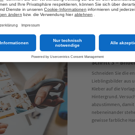
talten und dabei
neiden Sie dazu
 Bilderrahmens aus.
Schritt 3 – Bild
Schneiden Sie die e
Lieblingsbilder aus 
Kleber auf die Vorla
Hintergrund. Versuch
abzustimmen, damit e
nebeneinander stehe
gewisse farbliche Ha