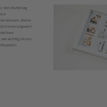
für den Muttertag
dere
hen können. Kleine
it Erinnerungswert
nderbare
 wie wichtig sie uns
chbasteln!