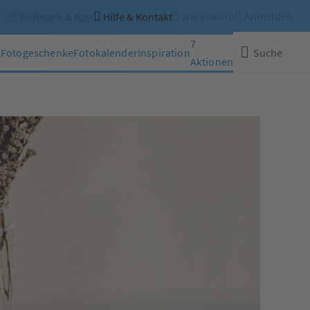
Warenkorb
Anmelden
Software & App
Hilfe & Kontakt
7
n
Fotogeschenke
Fotokalender
Inspiration
Suche
Aktionen
Schließen