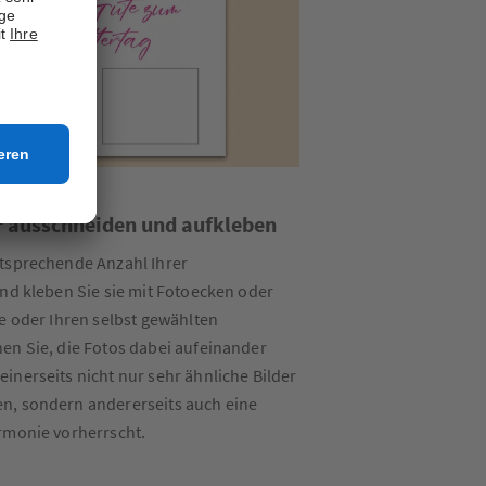
er ausschneiden und aufkleben
ntsprechende Anzahl Ihrer
und kleben Sie sie mit Fotoecken oder
ge oder Ihren selbst gewählten
en Sie, die Fotos dabei aufeinander
inerseits nicht nur sehr ähnliche Bilder
n, sondern andererseits auch eine
rmonie vorherrscht.