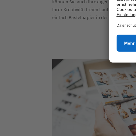
können Sie auch Ihre eigene Vorlage ges
Ihrer Kreativität freien Lauf lassen. Sch
einfach Bastelpapier in der Größe Ihres