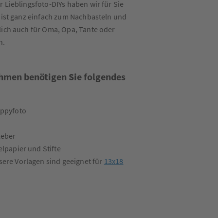
r Lieblingsfoto-DIYs haben wir für Sie
s ist ganz einfach zum Nachbasteln und
lich auch für Oma, Opa, Tante oder
n.
ahmen benötigen Sie folgendes
ppyfoto
leber
elpapier und Stifte
ere Vorlagen sind geeignet für
13x18