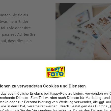
assen Sie sie als
twas mehr Bilder
alls Sie oder Ihre
 passiert. Achten Sie
auf, dass diese ein
chenden Größe für
18
und
19x23
) und
urecht. Alternativ