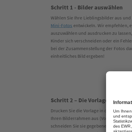
Schritt 1 - Bilder auswählen
Wählen Sie Ihre Lieblingsbilder aus und l
Mini-Fotos
entwickeln. Wir empfehlen, e
auszuwählen und ausdrucken zu lassen, f
Kinder sich verschneiden oder ein Fehler
bei der Zusammenstellung der Fotos dar
einheitliches Bild ergeben!
Schritt 2 – Die Vorlage
Drucken Sie die Vorlage in der entspre
Ihren Bilderrahmen aus (Vorlage für
13x
schneiden Sie sie gegebenenfalls noch z