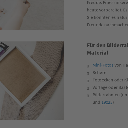
Freude. Eines unsere
heute vorbereitet. E
Sie könnten es natür
Freunde nachmache
Für den Bilderr
Material
Mini-Fotos
von Ha
Schere
Fotoecken oder K
Vorlage oder Bast
Bilderrahmen (uns
und
19x23
)