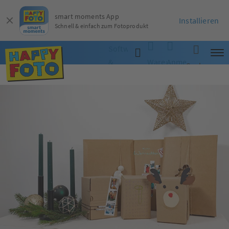
smart moments App
Installieren
Schnell & einfach zum Fotoprodukt
Software
&
Warenkorb
Anmelden
Suche
App