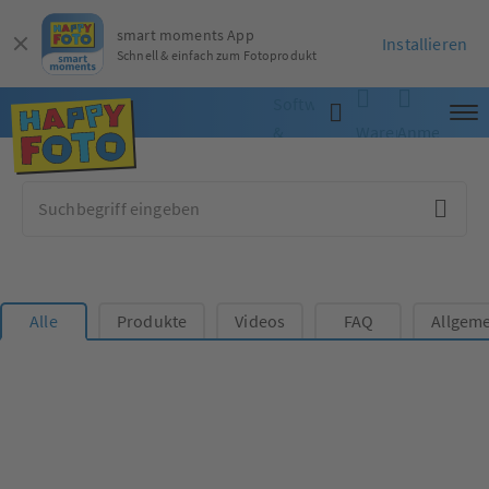
smart moments App
Installieren
Schnell & einfach zum Fotoprodukt
Software
&
Warenkorb
Anmelden
App
Alle
Produkte
Videos
FAQ
Allgeme