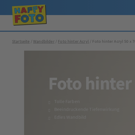
Startseite
Wandbilder
Foto hinter Acryl
Foto hinter Acryl 50 x 
Foto hinter
Tolle Farben
Beeindruckende Tiefenwirkung
Edles Wandbild