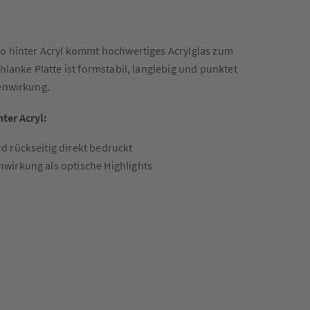
to hinter Acryl kommt hochwertiges Acrylglas zum
chlanke Platte ist formstabil, langlebig und punktet
fenwirkung.
nter Acryl:
rd rückseitig direkt bedruckt
nwirkung als optische Highlights