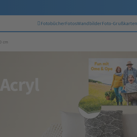
Fotobücher
Fotos
Wandbilder
Foto-Grußkarte
70 cm
 Acryl