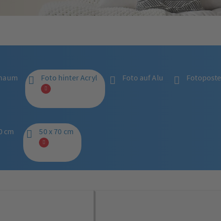
chaum
Foto hinter Acryl
Foto auf Alu
Fotoposter
60 cm
50 x 70 cm