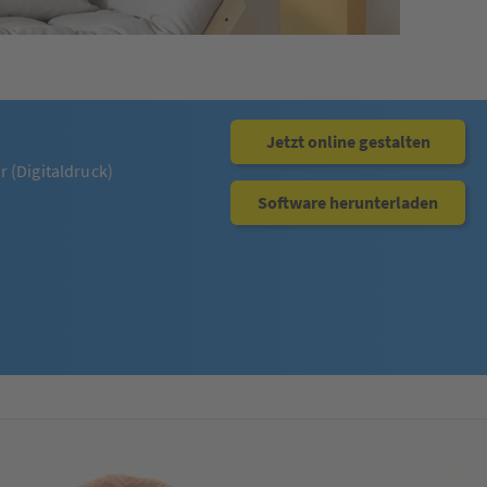
Jetzt online gestalten
 (Digitaldruck)
Software herunterladen