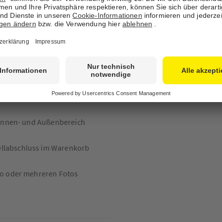
cm
irekt bedruckt wird, verleiht ein
rnde Tiefenwirkung.
r Innen- und Außenbereich
ellabschluss im Warenkorb
to oder mehreren Fotos