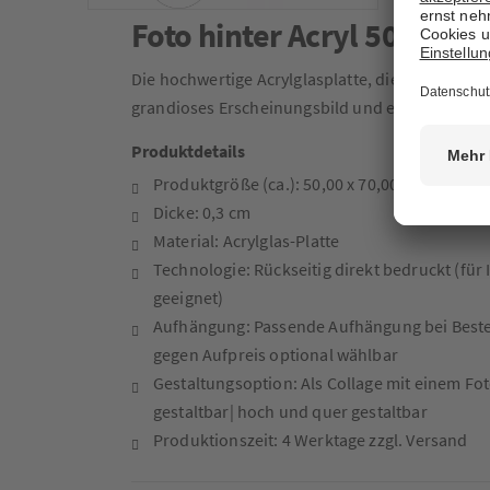
Foto hinter Acryl 50 x 70 
Die hochwertige Acrylglasplatte, die rückseitig d
grandioses Erscheinungsbild und eine bezaube
Produktdetails
Produktgröße (ca.): 50,00 x 70,00 cm
Dicke: 0,3 cm
Material: Acrylglas-Platte
Technologie: Rückseitig direkt bedruckt (fü
geeignet)
Aufhängung: Passende Aufhängung bei Best
gegen Aufpreis optional wählbar
Gestaltungsoption: Als Collage mit einem Fo
gestaltbar| hoch und quer gestaltbar
Produktionszeit: 4 Werktage zzgl. Versand