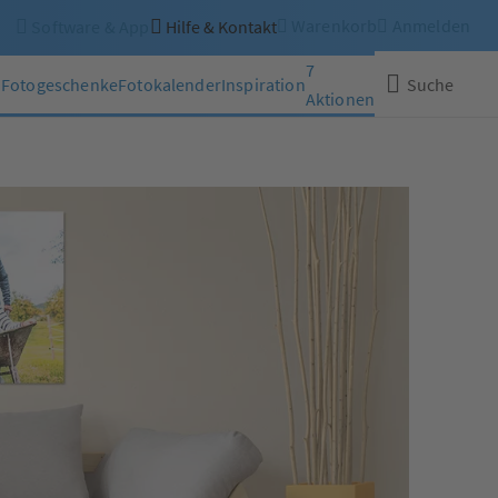
Warenkorb
Anmelden
Software & App
Hilfe & Kontakt
7
n
Fotogeschenke
Fotokalender
Inspiration
Suche
Aktionen
Schließen