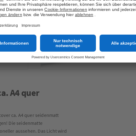
a. A4 quer
over ca. A4 quer seidenmatt
ngen! Die seidenmatte
oneller aussehen. Das Licht wird