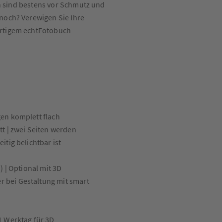
en sind bestens vor Schmutz und
noch? Verewigen Sie Ihre
ertigem echtFotobuch
gen komplett flach
tt | zwei Seiten werden
itig belichtbar ist
) | Optional mit 3D
 bei Gestaltung mit smart
1 Werktag für 3D