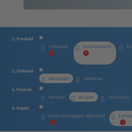
1. Produkt
Fotobuch
echtFotobuch
Fo
2. Einband
Hardcover
Softcover
3. Format
A4 hoch
A4 quer
20 x 20 cm
4. Papier
Echtes Fotopapier glänzend
Echtes