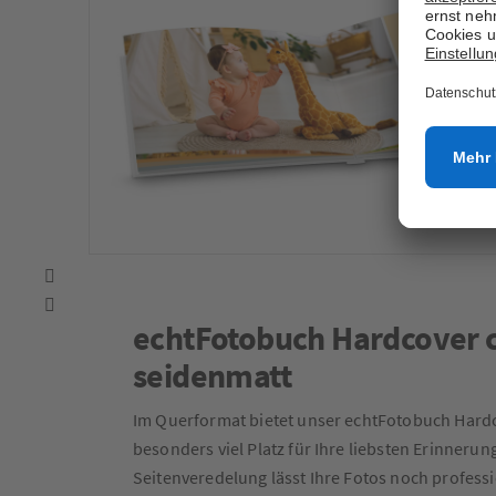
echtFotobuch Hardcover c
seidenmatt
Im Querformat bietet unser echtFotobuch Hardc
besonders viel Platz für Ihre liebsten Erinneru
Seitenveredelung lässt Ihre Fotos noch professi