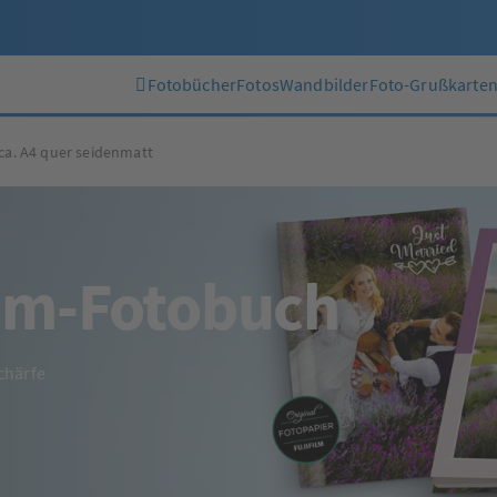
Fotobücher
Fotos
Wandbilder
Foto-Grußkarte
ca. A4 quer seidenmatt
um-Fotobuch
chärfe