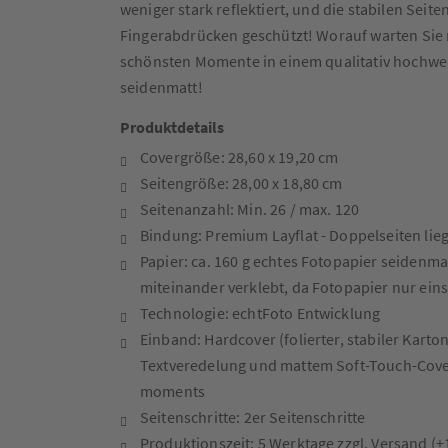
weniger stark reflektiert, und die stabilen Seit
Fingerabdrücken geschützt! Worauf warten Sie 
schönsten Momente in einem qualitativ hochw
seidenmatt!
Produktdetails
Covergröße: 28,60 x 19,20 cm
Seitengröße: 28,00 x 18,80 cm
Seitenanzahl: Min. 26 / max. 120
Bindung: Premium Layflat - Doppelseiten lie
Papier: ca. 160 g echtes Fotopapier seidenma
miteinander verklebt, da Fotopapier nur einse
Technologie: echtFoto Entwicklung
Einband: Hardcover (folierter, stabiler Karton
Textveredelung und mattem Soft-Touch-Cover
moments
Seitenschritte: 2er Seitenschritte
Produktionszeit: 5 Werktage zzgl. Versand (+