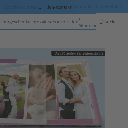
Warenkorb
Anmelden
Software & App
Hilfe & Kontakt
7
n
Fotogeschenke
Fotokalender
Inspiration
Suche
Aktionen
Schließen