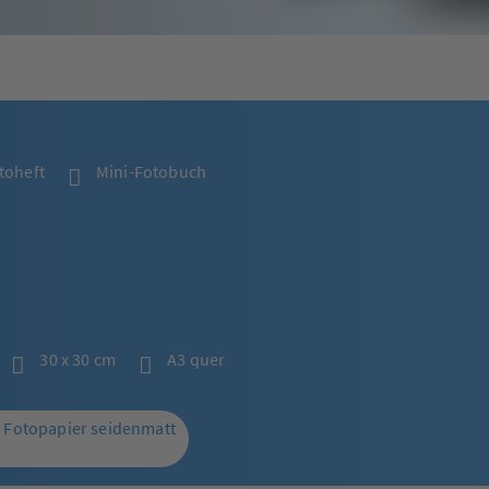
toheft
Mini-Fotobuch
30 x 30 cm
A3 quer
 Fotopapier seidenmatt