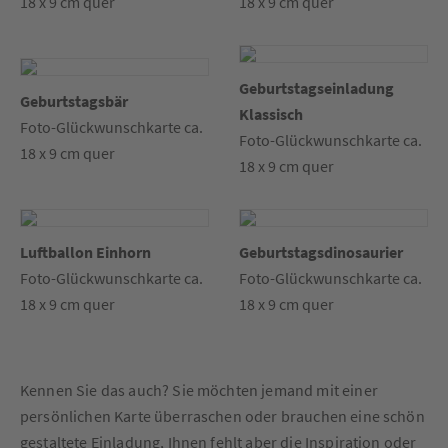
18 x 9 cm quer
18 x 9 cm quer
Geburtstagseinladung
Geburtstagsbär
Klassisch
Foto-Glückwunschkarte ca.
Foto-Glückwunschkarte ca.
18 x 9 cm quer
18 x 9 cm quer
Luftballon Einhorn
Geburtstagsdinosaurier
Foto-Glückwunschkarte ca.
Foto-Glückwunschkarte ca.
18 x 9 cm quer
18 x 9 cm quer
Kennen Sie das auch? Sie möchten jemand mit einer
persönlichen Karte überraschen oder brauchen eine schön
gestaltete Einladung, Ihnen fehlt aber die Inspiration oder