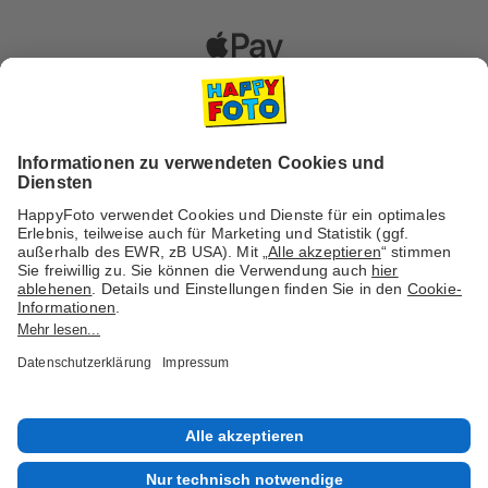
Versanddienstleister
Social Media & Inspiration