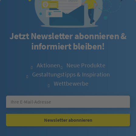
Jetzt Newsletter abonnieren &
informiert bleiben!
Aktionen
Neue Produkte
Gestaltungstipps & Inspiration
Wettbewerbe
Newsletter abonnieren