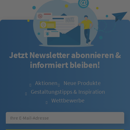
Jetzt Newsletter abonnieren &
informiert bleiben!
Aktionen
Neue Produkte
Gestaltungstipps & Inspiration
Wettbewerbe