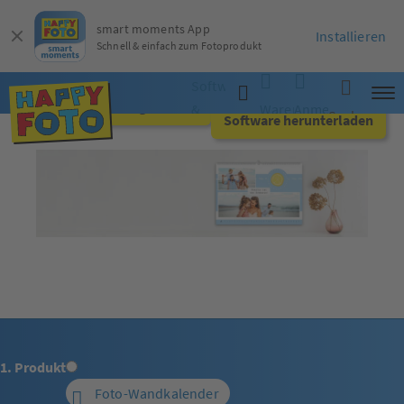
smart moments App
Installieren
Schnell & einfach zum Fotoprodukt
Software
Jetzt online gestalten
&
Warenkorb
Anmelden
Suche
Software herunterladen
App
1. Produkt
Foto-Wandkalender