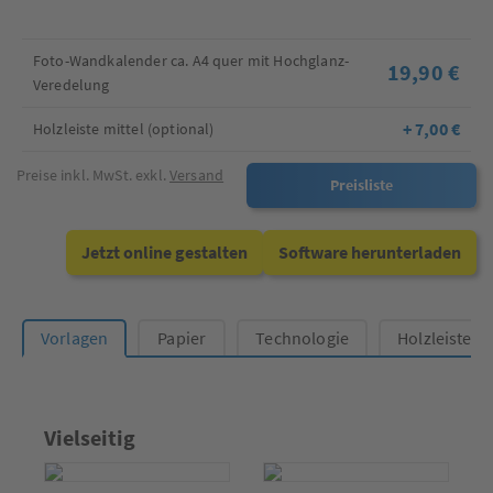
Foto-Wandkalender ca. A4 quer mit Hochglanz-
19,90 €
Veredelung
+ 7,00 €
Holzleiste mittel (optional)
Preise inkl. MwSt. exkl.
Versand
Preisliste
Jetzt online gestalten
Software herunterladen
Vorlagen
Papier
Technologie
Holzleiste (o
Vielseitig