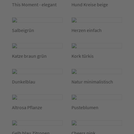
This Moment - elegant
Hund Kreise beige
Salbeigrün
Herzen einfach
Katze braun grün
Kork türkis
Dunkelblau
Natur minimalistisch
Altrosa Pflanze
Pusteblumen
Gelb blau Zitronen
Cheers pink