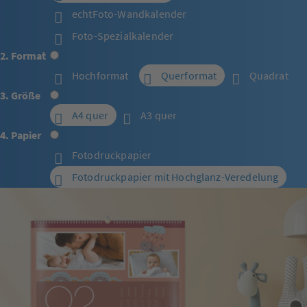
echtFoto-Wandkalender
Foto-Spezialkalender
2. Format
Hochformat
Querformat
Quadrat
3. Größe
A4 quer
A3 quer
4. Papier
Fotodruckpapier
Fotodruckpapier mit Hochglanz-Veredelung