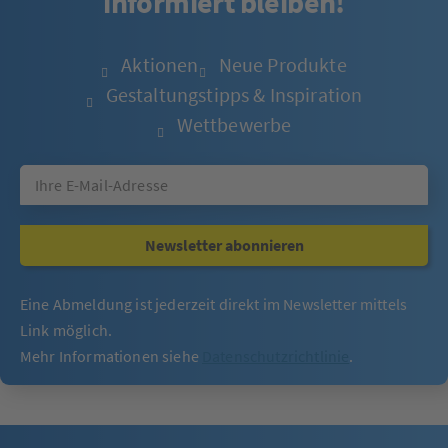
informiert bleiben!
Aktionen
Neue Produkte
Gestaltungstipps & Inspiration
Wettbewerbe
Newsletter abonnieren
Eine Abmeldung ist jederzeit direkt im Newsletter mittels
Link möglich.
Mehr Informationen siehe
Datenschutzrichtlinie
.