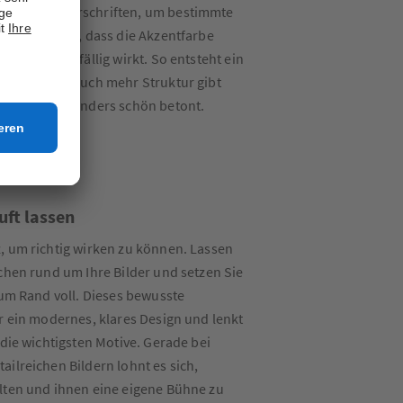
en oder Überschriften, um bestimmte
. Wichtig ist, dass die Akzentfarbe
und nicht zufällig wirkt. So entsteht ein
der dem Fotobuch mehr Struktur gibt
gsseiten besonders schön betont.
uft lassen
, um richtig wirken zu können. Lassen
ächen rund um Ihre Bilder und setzen Sie
zum Rand voll. Dieses bewusste
ür ein modernes, klares Design und lenkt
 die wichtigsten Motive. Gerade bei
ailreichen Bildern lohnt es sich,
lten und ihnen eine eigene Bühne zu