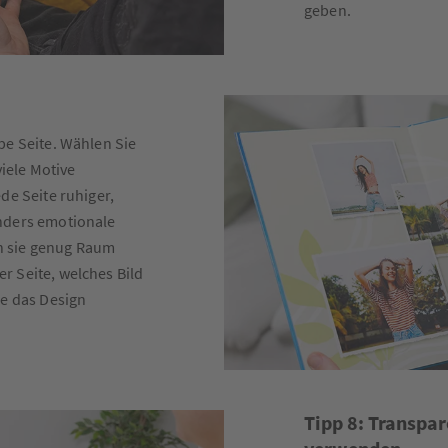
geben.
be Seite. Wählen Sie
viele Motive
de Seite ruhiger,
nders emotionale
n sie genug Raum
r Seite, welches Bild
ie das Design
Tipp 8: Transpar