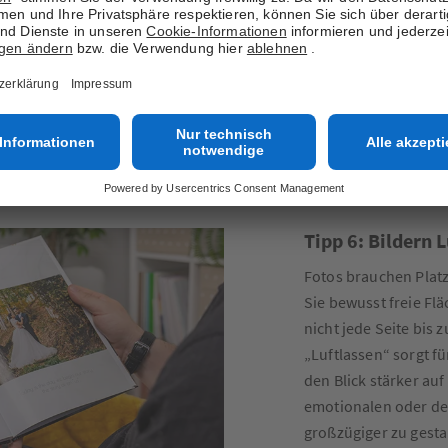
Rahmen, kleine Form
Seiten hervorzuheben
wiederholt auftaucht 
einheitlicher Look, 
und einzelne Lieblin
Tipp 6: Bildern L
Fotos brauchen Platz
Sie bewusst freie Fl
nicht jede Seite bis 
„Luftlassen“ sorgt f
den Blick stärker auf
emotionalen oder det
großzügiger zu gesta