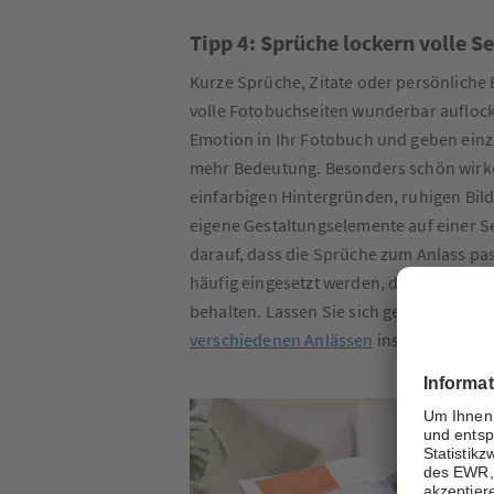
Tipp 4: Sprüche lockern volle Se
Kurze Sprüche, Zitate oder persönliche
volle Fotobuchseiten wunderbar auflock
Emotion in Ihr Fotobuch und geben ei
mehr Bedeutung. Besonders schön wirk
einfarbigen Hintergründen, ruhigen Bild
eigene Gestaltungselemente auf einer Se
darauf, dass die Sprüche zum Anlass pa
häufig eingesetzt werden, damit sie ih
behalten. Lassen Sie sich gerne von un
verschiedenen Anlässen
inspirieren!