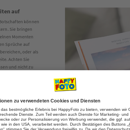
iten auf
 Botschaften können
ern. Sie bringen
nzelnen Momenten
en Sprüche auf
bereichen, oder als
ite. Achten Sie
ssen und nicht zu
re besondere Wirkung
seren
Sprüchen zu
Tipp 5: Farbakze
Kleine Farbakzente 
dominant zu wirken. 