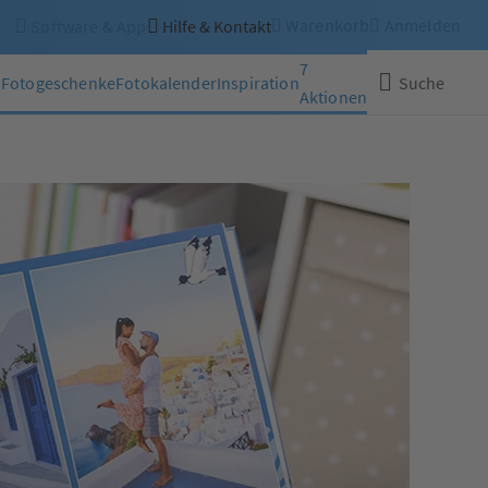
Warenkorb
Anmelden
Software & App
Hilfe & Kontakt
7
n
Fotogeschenke
Fotokalender
Inspiration
Suche
Aktionen
Schließen