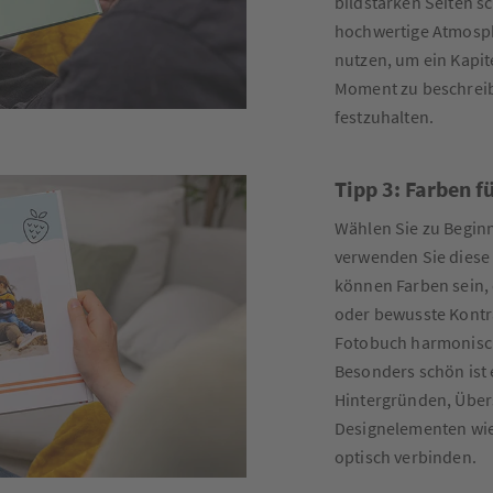
bildstarken Seiten sc
hochwertige Atmosph
nutzen, um ein Kapit
Moment zu beschreib
festzuhalten.
Tipp 3: Farben f
Wählen Sie zu Beginn
verwenden Sie diese
können Farben sein, 
oder bewusste Kontra
Fotobuch harmonisch
Besonders schön ist 
Hintergründen, Über
Designelementen wi
optisch verbinden.