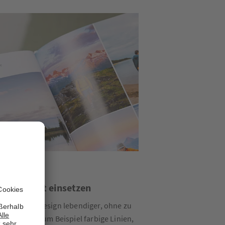
nte gezielt einsetzen
machen das Design lebendiger, ohne zu
Nutzen Sie zum Beispiel farbige Linien,