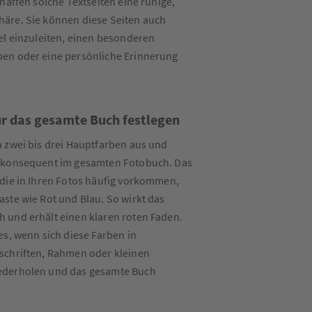
haffen solche Textseiten eine ruhige,
äre. Sie können diese Seiten auch
el einzuleiten, einen besonderen
en oder eine persönliche Erinnerung
ür das gesamte Buch festlegen
 zwei bis drei Hauptfarben aus und
 konsequent im gesamten Fotobuch. Das
die in Ihren Fotos häufig vorkommen,
ste wie Rot und Blau. So wirkt das
 und erhält einen klaren roten Faden.
es, wenn sich diese Farben in
schriften, Rahmen oder kleinen
ederholen und das gesamte Buch