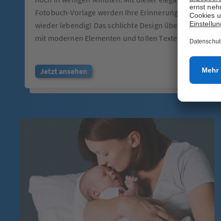
Fotobuch-Vorlage werden Ihre Erinnerungen
wieder lebendig! Das schlichte Design überzeugt
mit modernen Elementen und tollen Texten.
Jetzt ansehen