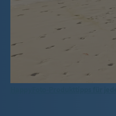
HappyFoto-Produkttipps für jed