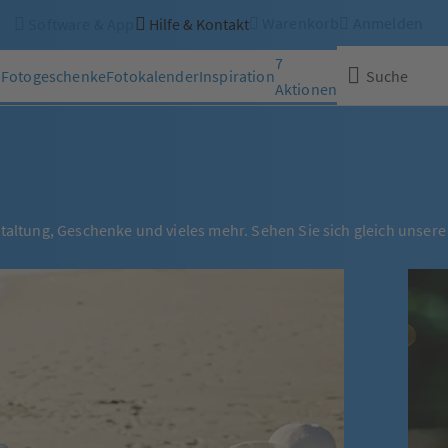
Warenkorb
Anmelden
Software & App
Hilfe & Kontakt
7
n
Fotogeschenke
Fotokalender
Inspiration
Suche
Aktionen
Schließen
staltung, Geschenke und vieles mehr. Sehen Sie sich gleich unsere