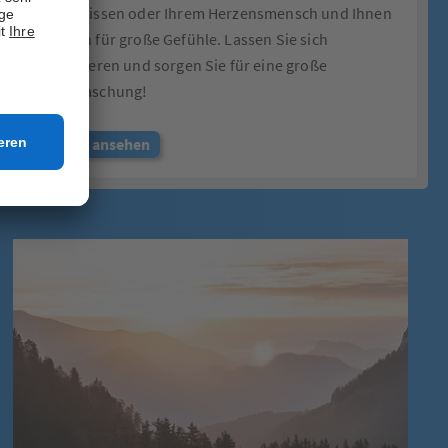
Erlebnissen oder Ihrem Herzensmensch und Ihnen
sorgen für große Gefühle. Lassen Sie sich
inspirieren und sorgen Sie für eine große
Überraschung!
Jetzt ansehen