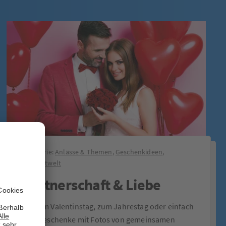
Kategorie:
Anlässe & Themen
,
Geschenkideen
,
Produktwelt
Partnerschaft & Liebe
Ob zum Valentinstag, zum Jahrestag oder einfach
so – Geschenke mit Fotos von gemeinsamen