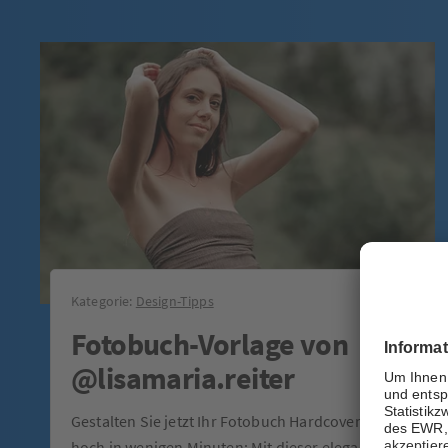
Kategorie:
Design-Tipps
Fotobuch-Vorlage von
@lisamaria.reiter
Gestalten Sie jetzt Ihr Fotobuch Hardcover ca. A4
hoch in wenigen Minuten: Mit dieser eleganten