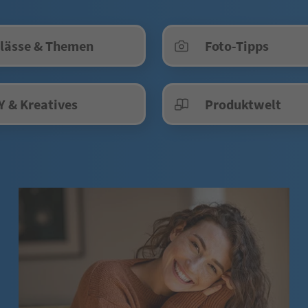
lässe & Themen
Foto-Tipps
Y & Kreatives
Produktwelt