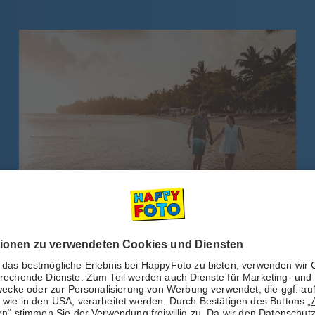
Kategorie:
Design-Tipps
Fotobuch-Vorlage von
@picturesquespots
Gestalten Sie jetzt Ihr Fotobuch Hardcover ca. A4
hoch in wenigen Minuten: Mit dieser träumerischen