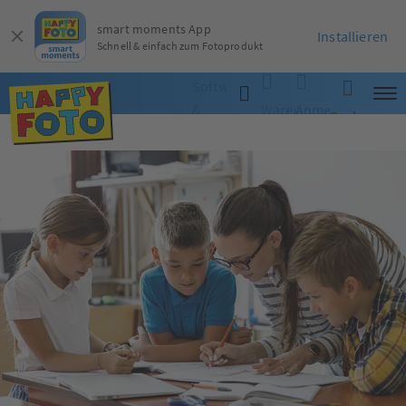
smart moments App
Installieren
Schnell & einfach zum Fotoprodukt
Software
&
Warenkorb
Anmelden
Suche
App