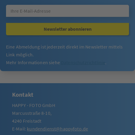
Newsletter abonnieren
Eine Abmeldung ist jederzeit direkt im Newsletter mittels
Link möglich.
Mehr Informationen siehe
Datenschutzrichtlinie
.
Kontakt
HAPPY - FOTO GmbH
Marcusstraße 8-10,
4240 Freistadt
E-Mail:
kundendienst@happyfoto.de