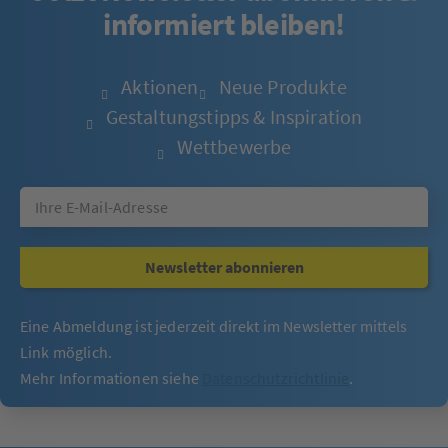
informiert bleiben!
Aktionen
Neue Produkte
Gestaltungstipps & Inspiration
Wettbewerbe
Newsletter abonnieren
Eine Abmeldung ist jederzeit direkt im Newsletter mittels
Link möglich.
Mehr Informationen siehe
Datenschutzrichtlinie
.