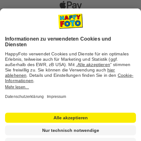
Versanddienstleister
Social Media & Inspiration