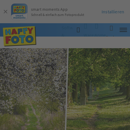
smart moments App
Installieren
Schnell & einfach zum Fotoprodukt
Software
&
Warenkorb
Anmelden
Suche
App