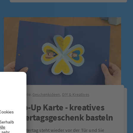
Kategorie:
Geschenkideen
,
DIY & Kreatives
Pop-Up Karte - kreatives
Vatertagsgeschenk basteln
Der Vatertag steht wieder vor der Tür und Sie