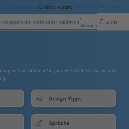
Warenkorb
Anmelden
Software & App
Hilfe & Kontakt
7
n
Fotogeschenke
Fotokalender
Inspiration
Suche
Aktionen
Schließen
eitungen. Damit können Sie ganz einfach für sich selbst oder
ng.
Design-Tipps
Sprüche