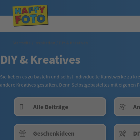
Startseite
Inspiration
DIY & Kreatives
DIY & Kreatives
Sie lieben es zu basteln und selbst individuelle Kunstwerke zu kr
andere Kreatives gestalten. Denn Selbstgebasteltes mit eigenen
Alle Beiträge
An
Geschenkideen
DI