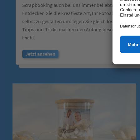
Scrapbooking auch bei uns immer beliebter.
Entdecken Sie die kreativste Art, Ihr Fotoalbum
selbst zu gestalten und legen Sie gleich los! Unsere
Tipps und Tricks machen den Anfang besonders
leicht.
Jetzt ansehen