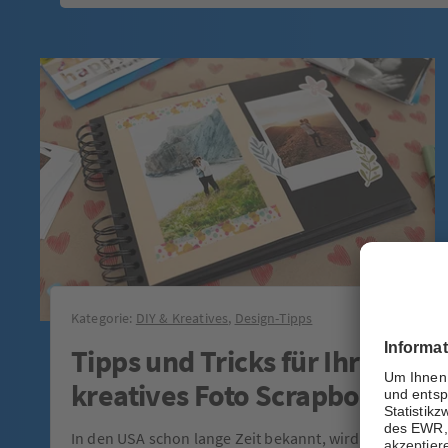
Kategorie:
DIY & Kreatives
,
Design-Tipps
Tipps und Tricks für Ihr
kreatives Foto Scrapbook
In den USA schon lange Zeit bekannt, wird das