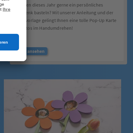
möchten dieses Jahr gerne ein persönliches
Geschenk basteln? Mit unserer Anleitung und der
Bastelvorlage gelingt Ihnen eine tolle Pop-Up Karte
mit Fotos im Handumdrehen!
Jetzt ansehen