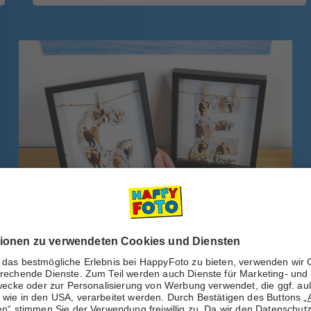
Kategorie:
Geschenkideen
,
DIY & Kreatives
Traumhafte
selbstgemachte Fotocollage
Sie sind auf der Suche nach einem kreativen