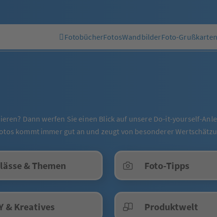
Fotobücher
Fotos
Wandbilder
Foto-Grußkarte
eieren? Dann werfen Sie einen Blick auf unsere Do-it-yourself-Anl
 Fotos kommt immer gut an und zeugt von besonderer Wertschätzu
lässe & Themen
Foto-Tipps
Y & Kreatives
Produktwelt