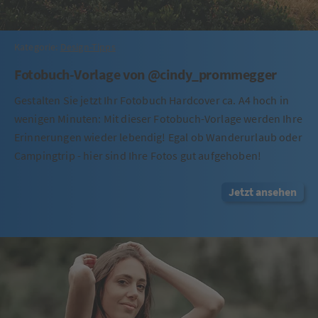
Kategorie:
Design-Tipps
Fotobuch-Vorlage von @cindy_prommegger
Gestalten Sie jetzt Ihr Fotobuch Hardcover ca. A4 hoch in
wenigen Minuten: Mit dieser Fotobuch-Vorlage werden Ihre
Erinnerungen wieder lebendig! Egal ob Wanderurlaub oder
Campingtrip - hier sind Ihre Fotos gut aufgehoben!
Jetzt ansehen