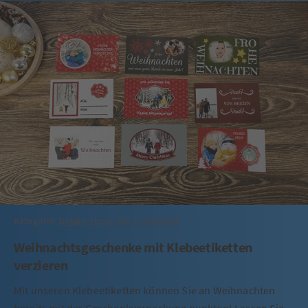
Kategorie:
Design-Tipps
,
DIY & Kreatives
Weihnachtsgeschenke mit Klebeetiketten
verzieren
Mit unseren Klebeetiketten können Sie an Weihnachten