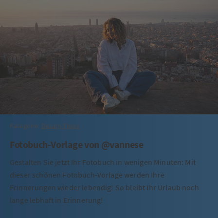
Kategorie:
Design-Tipps
Fotobuch-Vorlage von @vannese
Gestalten Sie jetzt Ihr Fotobuch in wenigen Minuten: Mit
dieser schönen Fotobuch-Vorlage werden Ihre
Erinnerungen wieder lebendig! So bleibt Ihr Urlaub noch
lange lebhaft in Erinnerung!