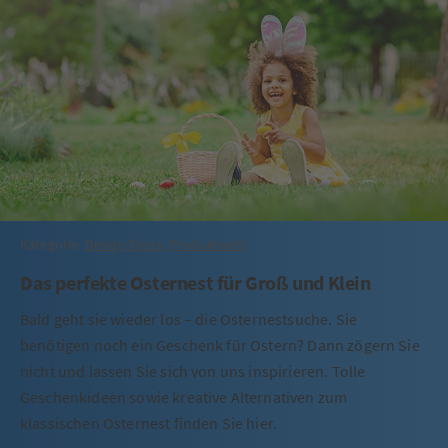
Kategorie:
Design-Tipps
,
Produktwelt
Das perfekte Osternest für Groß und Klein
Bald geht sie wieder los – die Osternestsuche. Sie
benötigen noch ein Geschenk für Ostern? Dann zögern Sie
nicht und lassen Sie sich von uns inspirieren. Tolle
Geschenkideen sowie kreative Alternativen zum
klassischen Osternest finden Sie hier.