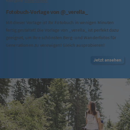
Kategorie:
Design-Tipps
Fotobuch-Vorlage von @_verella_
Mit dieser Vorlage ist Ihr Fotobuch in wenigen Minuten
fertig gestaltet! Die Vorlage von _verella_ ist perfekt dazu
geeignet, um Ihre schönsten Berg- und Wanderfotos für
Generationen zu verewigen! Gleich ausprobieren!
Jetzt ansehen